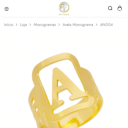
Art
Semijoias
Force
personalizadas
Início
Loja
Monogramas
Anéis Monograma
AN004