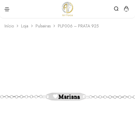
Art
Semijoias
Force
personalizadas
Início
Loja
Pulseiras
PLP006 – PRATA 925