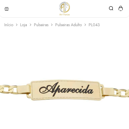
Art
Semijoias
Force
personalizadas
Início
Loja
Pulseiras
Pulseiras Adulto
PL043