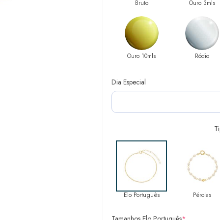
Bruto
Ouro 3mls
Ouro 10mls
Ródio
Dia Especial
T
Elo Português
Pérolas
Tamanhos Elo Português
*