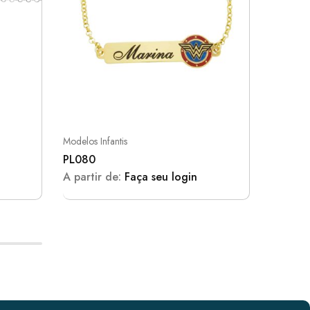
Modelos Infantis
Coleções
PL080
PL056 –
Manuscr
A partir de:
Faça seu login
A parti