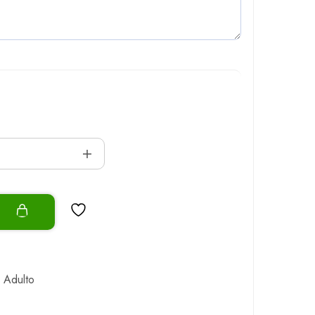
o
s Adulto