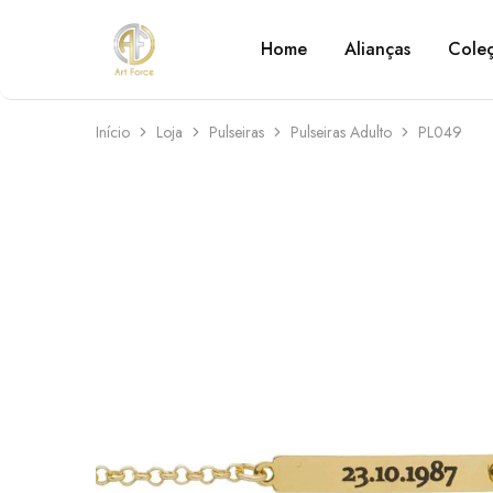
Home
Alianças
Cole
Art
Semijoias
Force
personalizadas
Início
Loja
Pulseiras
Pulseiras Adulto
PL049