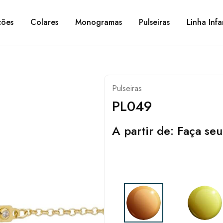
ções
Colares
Monogramas
Pulseiras
Linha Infa
Pulseiras
PL049
A partir de:
Faça seu