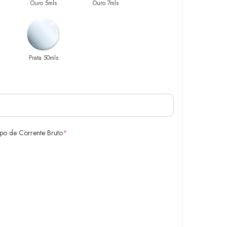
Ouro 5mls
Ouro 7mls
Prata 50mls
ipo de Corrente Bruto
*