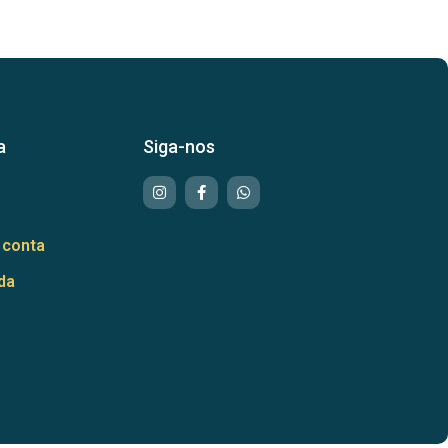
a
Siga-nos
 conta
da