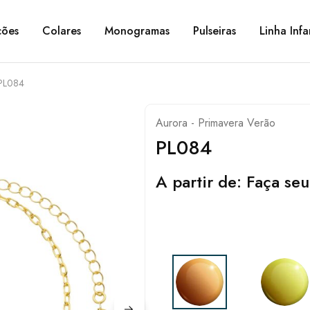
ções
Colares
Monogramas
Pulseiras
Linha Infa
PL084
Aurora - Primavera Verão
PL084
A partir de:
Faça seu