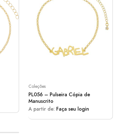
Coleções
Modelos I
PL056 – Pulseira Cópia de
PL079
Manuscrito
A parti
A partir de:
Faça seu login