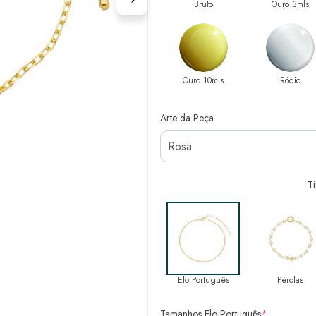
Bruto
Ouro 3mls
Ouro 10mls
Ródio
Arte da Peça
T
Elo Português
Pérolas
Tamanhos Elo Português
*