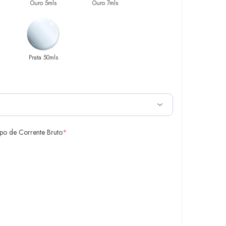
Ouro 5mls
Ouro 7mls
Prata 50mls
ipo de Corrente Bruto
*