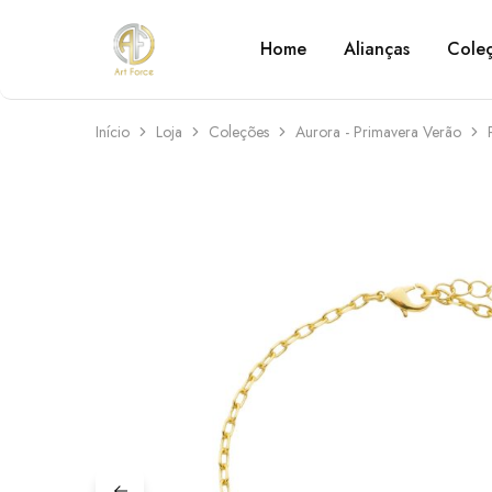
Home
Alianças
Cole
Art
Semijoias
Force
personalizadas
Início
Loja
Coleções
Aurora - Primavera Verão