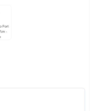
o Port.
7cm -
o