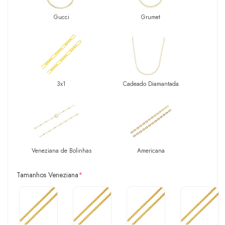
Gucci
Grumet
3x1
Cadeado Diamantada
Veneziana de Bolinhas
Americana
Tamanhos Veneziana
*