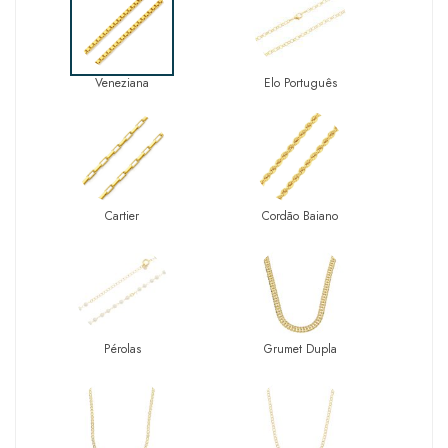
Veneziana
Elo Português
Cartier
Cordão Baiano
Pérolas
Grumet Dupla