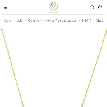
Art
Semijoias
Force
personalizadas
Início
Loja
Colares
Nomes Personalizados
NE017 – Chapa 