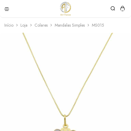
Art
Semijoias
Force
personalizadas
Início
Loja
Colares
Mandalas Simples
MS015