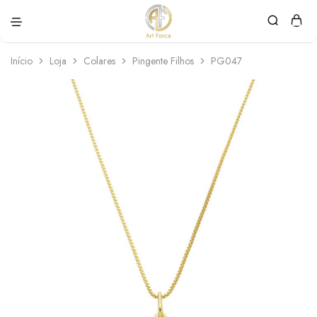
Art
Semijoias
Force
personalizadas
Início
Loja
Colares
Pingente Filhos
PG047