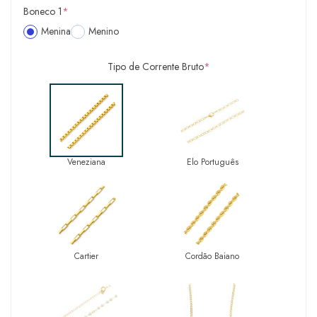
Boneco 1
*
Menina
Menino
Tipo de Corrente Bruto
*
Veneziana
Elo Português
Cartier
Cordão Baiano