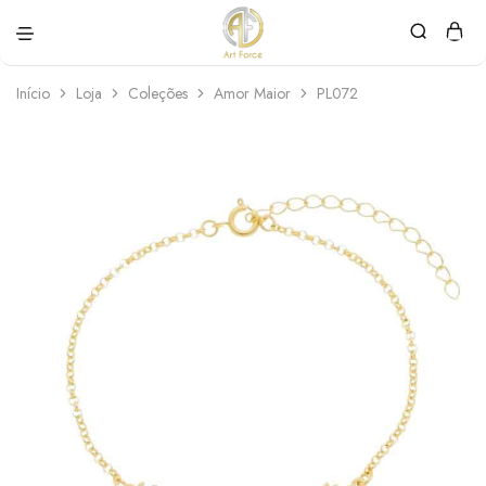
Art
Semijoias
Force
personalizadas
Início
Loja
Coleções
Amor Maior
PL072