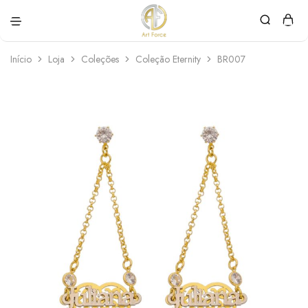
Art
Semijoias
Force
personalizadas
Início
Loja
Coleções
Coleção Eternity
BR007