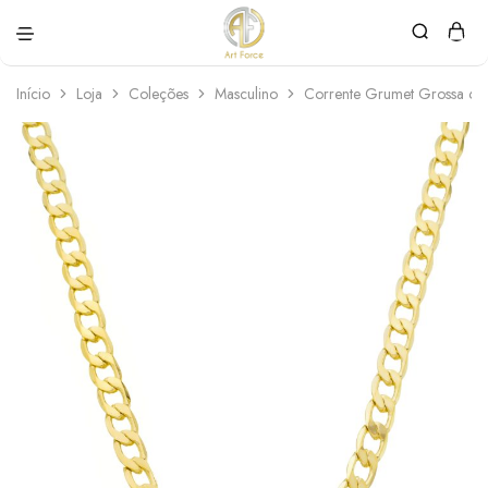
Art
Semijoias
Force
personalizadas
Início
Loja
Coleções
Masculino
Corrente Grumet Grossa 6