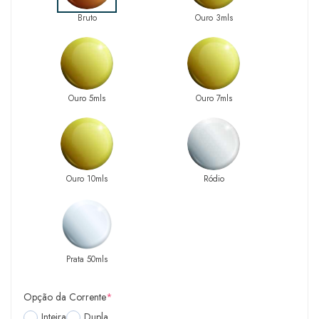
Bruto
Ouro 3mls
Ouro 5mls
Ouro 7mls
Ouro 10mls
Ródio
Prata 50mls
Opção da Corrente
*
Inteira
Dupla