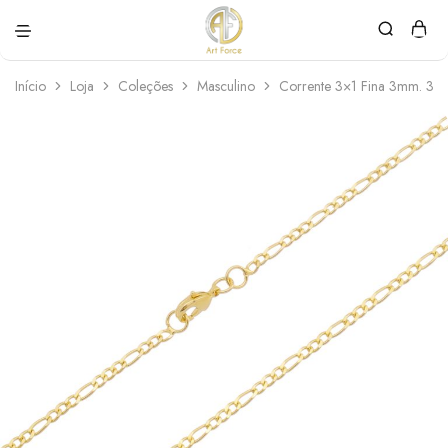
Art
Semijoias
Force
personalizadas
Início
Loja
Coleções
Masculino
Corrente 3×1 Fina 3mm. 35