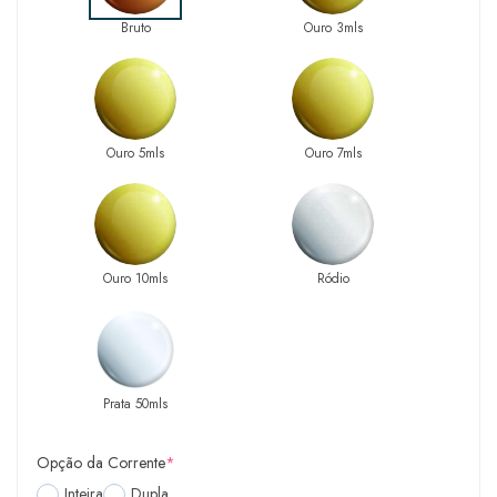
Bruto
Ouro 3mls
Ouro 5mls
Ouro 7mls
Ouro 10mls
Ródio
Prata 50mls
Opção da Corrente
*
Inteira
Dupla