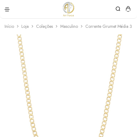
Art
Semijoias
Force
personalizadas
Início
Loja
Coleções
Masculino
Corrente Grumet Média 3,