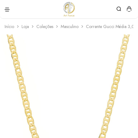
Art
Semijoias
Force
personalizadas
Início
Loja
Coleções
Masculino
Corrente Gucci Média 3,0m