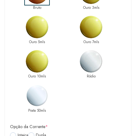
Bruto
Ouro 3mls
Ouro 5mls
Ouro 7mls
Ouro 10mls
Ródio
Prata 50mls
Opção da Corrente
*
Inteira
Dupla