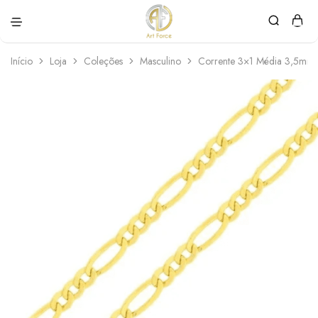
Art
Semijoias
Force
personalizadas
Início
Loja
Coleções
Masculino
Corrente 3×1 Média 3,5mm.