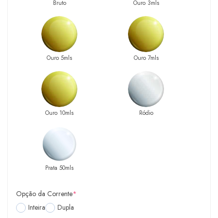
Bruto
Ouro 3mls
Ouro 5mls
Ouro 7mls
Ouro 10mls
Ródio
Prata 50mls
Opção da Corrente
*
Inteira
Dupla