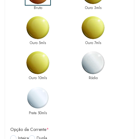
Bruto
Ouro 3mls
Ouro 5mls
Ouro 7mls
Ouro 10mls
Ródio
Prata 50mls
Opção da Corrente
*
Inteira
Dupla