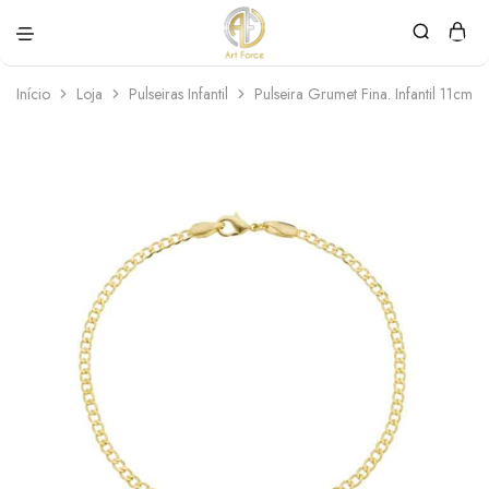
Art
Semijoias
Force
personalizadas
Início
Loja
Pulseiras Infantil
Pulseira Grumet Fina. Infantil 11cm